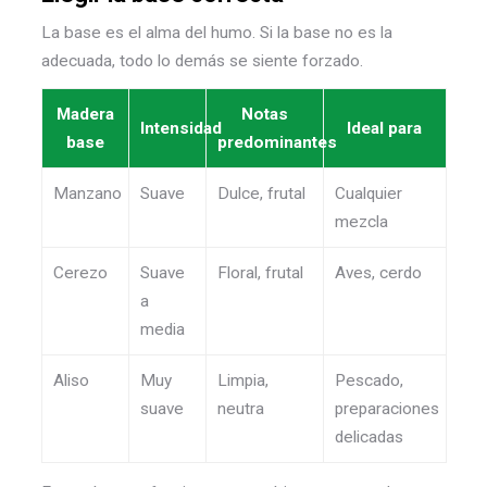
La base es el alma del humo. Si la base no es la
adecuada, todo lo demás se siente forzado.
Madera
Notas
Intensidad
Ideal para
base
predominantes
Manzano
Suave
Dulce, frutal
Cualquier
mezcla
Cerezo
Suave
Floral, frutal
Aves, cerdo
a
media
Aliso
Muy
Limpia,
Pescado,
suave
neutra
preparaciones
delicadas