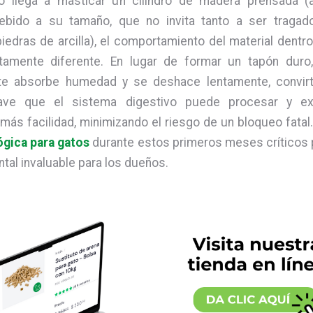
to llega a masticar un cilindro de madera prensada 
ebido a su tamaño, que no invita tanto a ser traga
edras de arcilla), el comportamiento del material dentr
amente diferente. En lugar de formar un tapón duro
e absorbe humedad y se deshace lentamente, convir
uave que el sistema digestivo puede procesar y ex
ás facilidad, minimizando el riesgo de un bloqueo fatal. 
ógica para gatos
durante estos primeros meses críticos 
tal invaluable para los dueños.