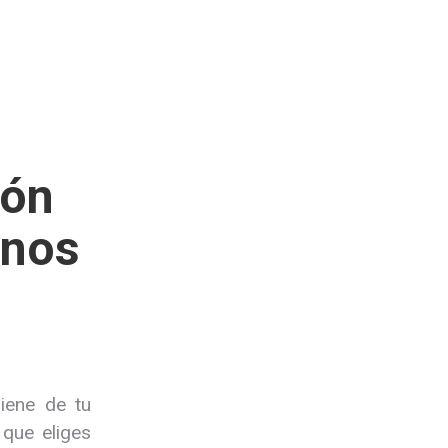
ión
inos
iene de tu
 que eliges