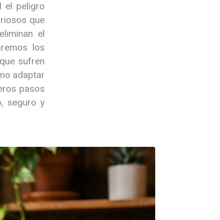
 el peligro
uriosos que
liminan el
laremos los
 que sufren
ómo adaptar
meros pasos
o, seguro y