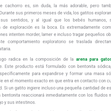
e cachorro es, sin duda, la más adorable, pero tam
 Durante sus primeros meses de vida, los gatitos explora
sus sentidos, y al igual que los bebés humanos, s
a de exploración es la boca. Es extremadamente co
enes intenten morder, lamer e incluso tragar pequeños o
ste comportamiento exploratorio se traslada direct
taria.
esgo radica en la composición de la
arena para gato
e. Este producto está formulado con bentonita sódica, 
specíficamente para expandirse y formar una masa sól
e en el momento exacto en que entra en contacto con cua
 Si un gatito ingiere incluso una pequeña cantidad de e
 la bentonita reaccionará inmediatamente con los fluidos 
 y sus intestinos.