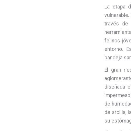
La etapa d
vulnerable.
través de 
herramient
felinos jóv
entorno. E
bandeja sani
El gran ri
aglomerant
diseñada e
impermeabl
de humedad.
de arcilla,
su estómago