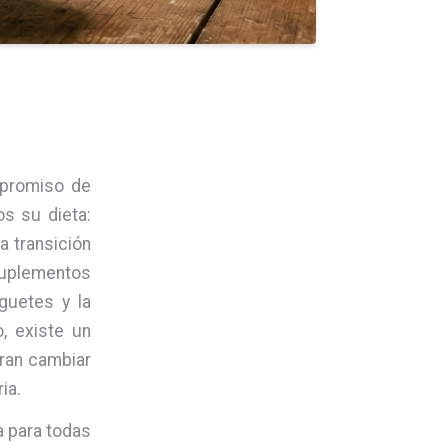
mpromiso de
s su dieta:
 transición
suplementos
guetes y la
, existe un
eran cambiar
ia.
a para todas