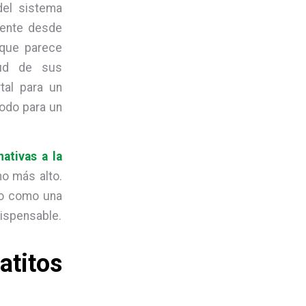
del sistema
mente desde
 que parece
tud de sus
tal para un
modo para un
nativas a la
ho más alto.
lo como una
dispensable.
gatitos