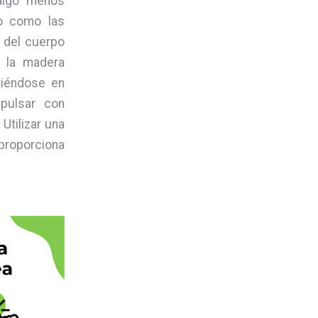
(algo menos
do como las
o del cuerpo
, la madera
tiéndose en
pulsar con
Utilizar una
proporciona