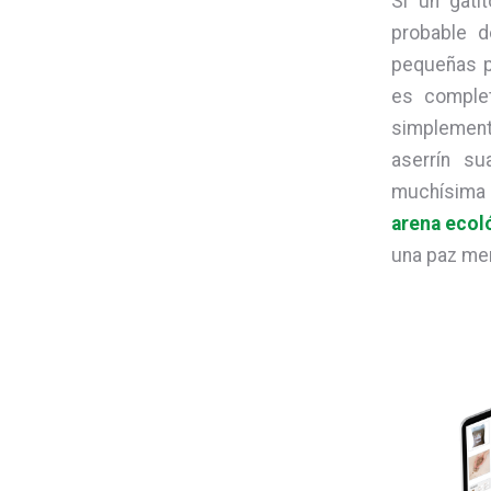
Si un gati
probable d
pequeñas pi
es complet
simplement
aserrín s
muchísima m
arena ecol
una paz men