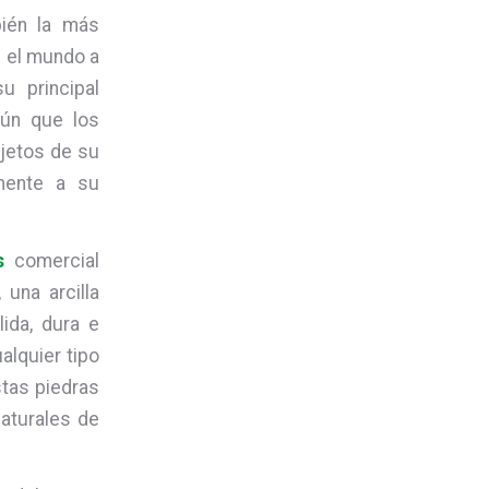
bién la más
n el mundo a
u principal
mún que los
bjetos de su
amente a su
s
comercial
una arcilla
ida, dura e
lquier tipo
stas piedras
naturales de