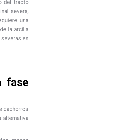
o del tracto
inal severa,
equiere una
e la arcilla
s severas en
a fase
os cachorros
alternativa