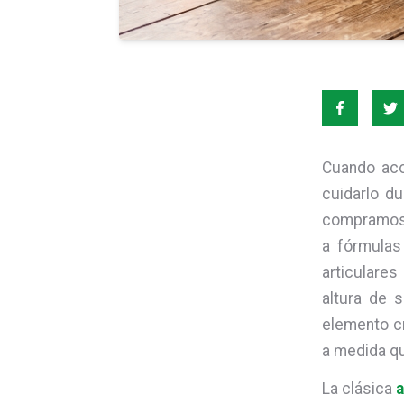
Cuando aco
cuidarlo d
compramos 
a fórmulas
articulare
altura de 
elemento cr
a medida qu
La clásica
a