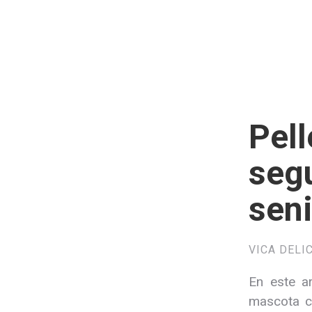
Pell
segu
sen
VICA DELI
En este a
mascota ca