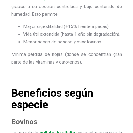
gracias a su cocción controlada y bajo contenido de
humedad. Esto permite:
Mayor digestibilidad (+15% frente a pacas).
Vida útil extendida (hasta 1 año sin degradación).
Menor riesgo de hongos y micotoxinas.
Mínima pérdida de hojas (donde se concentran gran
parte de las vitaminas y carotenos).
Beneficios según
especie
Bovinos
La mezcla de
pellets de alfalfa
con pasturas mejora la