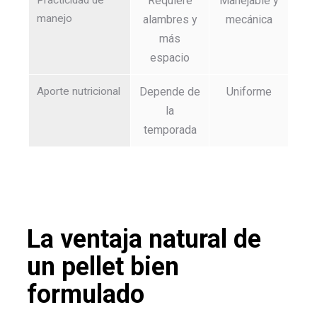
Practicidad de
Requiere
Manejable y
manejo
alambres y
mecánica
más
espacio
Aporte nutricional
Depende de
Uniforme
la
temporada
La ventaja natural de
un pellet bien
formulado